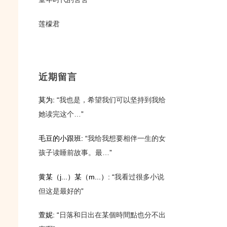
莲檬君
近期留言
莫为
: “
我也是，希望我们可以坚持到我给
她读完这个…
”
毛豆的小跟班
: “
我给我想要相伴一生的女
孩子读睡前故事。最…
”
黄某（j...）某（m...）
: “
我看过很多小说
但这是最好的
”
萱妮
: “
日落和日出在某個時間點也分不出