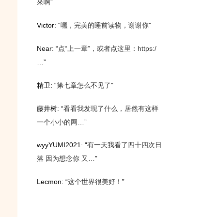
來啊
”
Victor
: “
嘿，完美的睡前读物，谢谢你
”
Near
: “
点“上一章”，或者点这里：https:/
…
”
精卫
: “
第七章怎么不见了
”
藤井树
: “
看看我发现了什么，居然有这样
一个小小的网…
”
wyyYUMI2021
: “
有一天我看了四十四次日
落 因为想念你 又…
”
Lecmon
: “
这个世界很美好！
”