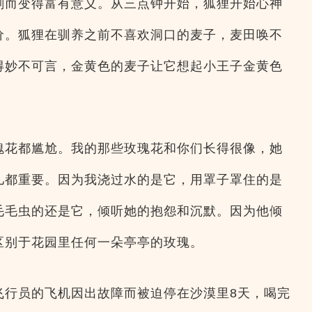
刻而变得富有意义。从三点钟开始，狐狸开始心神
价。狐狸在驯养之前不喜欢洞口的麦子，麦田唤不
得妙不可言，金黄色的麦子让它想起小王子金黄色
瑰花都尴尬。我的那些玫瑰花和你们长得很像，她
儿都重要。因为我浇过水的是它，用罩子罩住的是
毛毛虫的还是它，倾听她的抱怨和沉默。因为他倾
区别于花园里任何一朵亭亭的玫瑰。
飞行员的飞机因出故障而被迫停在沙漠里8天，喝完