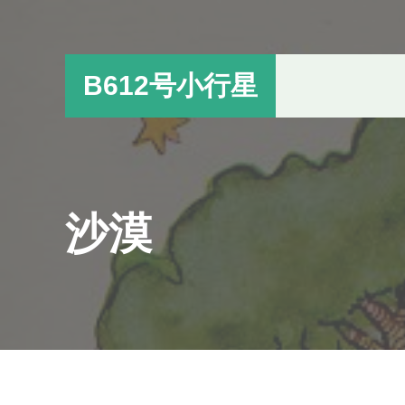
跳
跳
过
过
前
至
B612号小行星
往
主
主
侧
要
边
内
栏
容
沙漠