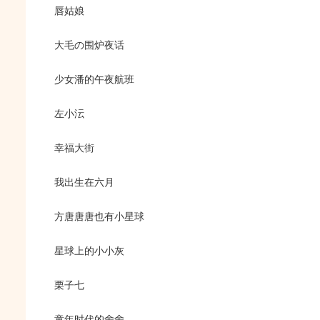
唇姑娘
大毛の围炉夜话
少女潘的午夜航班
左小沄
幸福大街
我出生在六月
方唐唐唐也有小星球
星球上的小小灰
栗子七
童年时代的舍舍