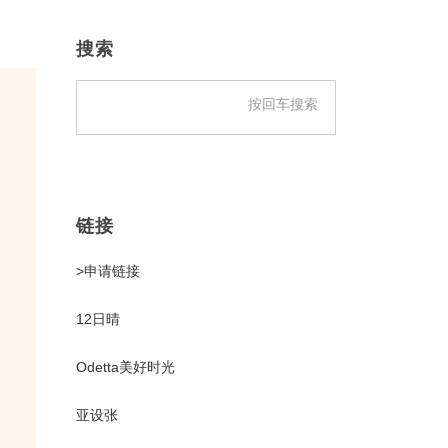
主
侧
搜索
边
栏
链接
>申请链接
12日晴
Odetta美好时光
亚设张