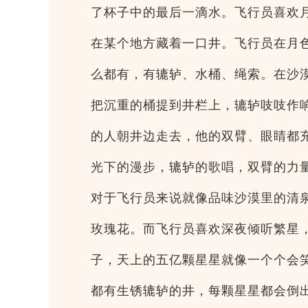
了杯子中的最后一滴水。飞行员喜欢
在某个地方藏着一口井。飞行员在月
么都有，有辘轳、水桶、绳索。在沙
把沉重的桶提到井栏上，辘轳吱吱作
的人朝井边走去，他的双臂、眼睛都
光下的漫步，辘轳的歌唱，双臂的力
对于飞行员来说就像品味沙漠里的清
玫瑰花。而飞行员喜欢深夜倾听繁星
子，天上的五亿颗星星就像一个个会
都有生锈辘轳的井，每颗星星都会倒