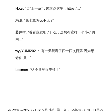
Near
: “
点“上一章”，或者点这里：https:/…
”
精卫
: “
第七章怎么不见了
”
藤井树
: “
看看我发现了什么，居然有这样一个小小的
网…
”
wyyYUMI2021
: “
有一天我看了四十四次日落 因为想
念你 又…
”
Lecmon
: “
这个世界很美好！
”
© 2010–2026 ·
B612号小行星
·
闽ICP备16012080号-2