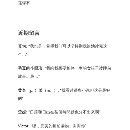
莲檬君
近期留言
莫为
: “
我也是，希望我们可以坚持到我给她读完这
个…
”
毛豆的小跟班
: “
我给我想要相伴一生的女孩子读睡前
故事。最…
”
黄某（j...）某（m...）
: “
我看过很多小说但这是最好
的
”
萱妮
: “
日落和日出在某個時間點也分不出來啊
”
Victor
: “
嘿，完美的睡前读物，谢谢你
”