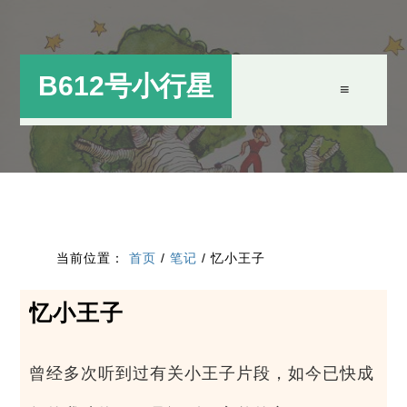
跳
跳
过
过
前
至
B612号小行星
往
主
主
侧
要
边
内
栏
容
当前位置：
首页
/
笔记
/
忆小王子
忆小王子
曾经多次听到过有关小王子片段，如今已快成