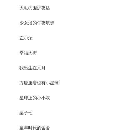
大毛の围炉夜话
少女潘的午夜航班
左小沄
幸福大街
我出生在六月
方唐唐唐也有小星球
星球上的小小灰
栗子七
童年时代的舍舍