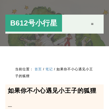
跳
跳
过
过
前
至
B612号小行星
往
主
主
侧
要
边
内
栏
容
当前位置：
首页
/
笔记
/
如果你不小心遇见小王
子的狐狸
如果你不小心遇见小王子的狐狸
一