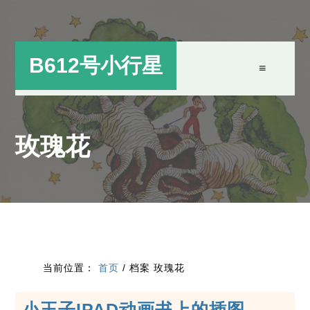
跳
跳
过
过
前
至
B612号小行星
往
主
主
侧
要
边
玫瑰花
内
栏
容
当前位置：
首页
/
档案 玫瑰花
小王子IPAD动画书上的插图