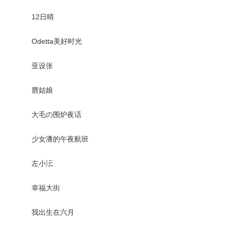
12日晴
Odetta美好时光
亚设张
唇姑娘
大毛の围炉夜话
少女潘的午夜航班
左小沄
幸福大街
我出生在六月