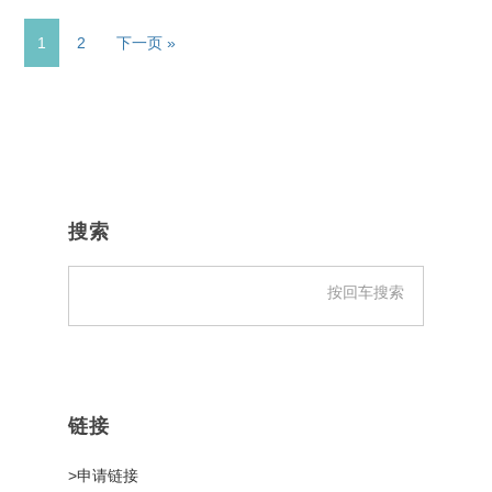
页
页
前
1
2
下一页 »
面
面
往
主
侧
搜索
边
栏
链接
>申请链接