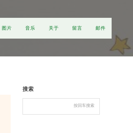
图片
音乐
关于
留言
邮件
主
侧
搜索
边
栏