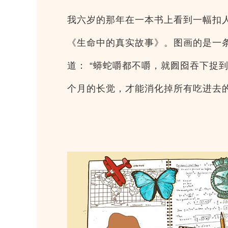
我六岁的那年在一本书上看到一幅扣
《生命中的真实故事》。图画的是一
道： “蟒蛇嚼都不嚼，就囫囵吞下捉
个月的长觉，才能消化掉所有吃进去的