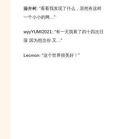
藤井树
: “
看看我发现了什么，居然有这样
一个小小的网…
”
wyyYUMI2021
: “
有一天我看了四十四次日
落 因为想念你 又…
”
Lecmon
: “
这个世界很美好！
”