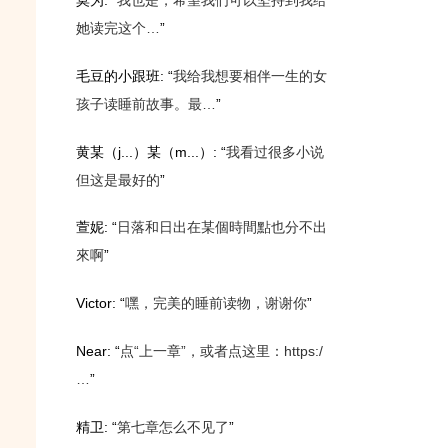
莫为
: “
我也是，希望我们可以坚持到我给
她读完这个…
”
毛豆的小跟班
: “
我给我想要相伴一生的女
孩子读睡前故事。最…
”
黄某（j...）某（m...）
: “
我看过很多小说
但这是最好的
”
萱妮
: “
日落和日出在某個時間點也分不出
來啊
”
Victor
: “
嘿，完美的睡前读物，谢谢你
”
Near
: “
点“上一章”，或者点这里：https:/
…
”
精卫
: “
第七章怎么不见了
”