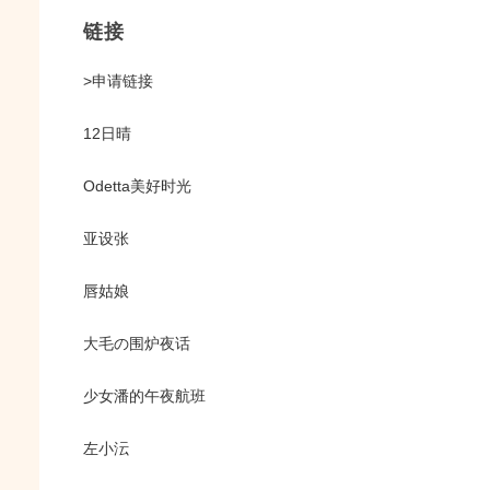
链接
>申请链接
12日晴
Odetta美好时光
亚设张
唇姑娘
大毛の围炉夜话
少女潘的午夜航班
左小沄