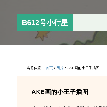
跳
跳
过
过
前
至
B612号小行星
往
主
主
侧
要
边
内
栏
容
当前位置：
首页
/
图片
/
AKE画的小王子插图
AKE画的小王子插图