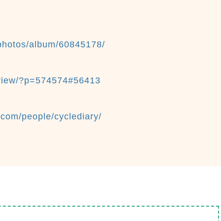
photos/album/60845178/
/view/?p=574574#56413
com/people/cyclediary/