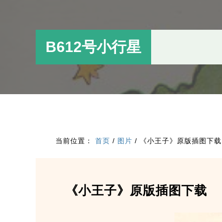
跳
跳
过
过
前
至
B612号小行星
往
主
主
侧
要
边
内
栏
容
当前位置：
首页
/
图片
/
《小王子》原版插图下载
《小王子》原版插图下载