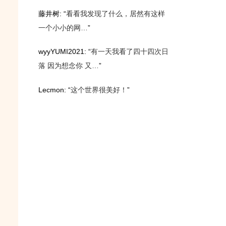
藤井树
: “
看看我发现了什么，居然有这样
一个小小的网…
”
wyyYUMI2021
: “
有一天我看了四十四次日
落 因为想念你 又…
”
Lecmon
: “
这个世界很美好！
”