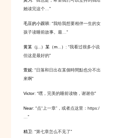
莫为
: “
我也是，希望我们可以坚持到我给
她读完这个…
”
毛豆的小跟班
: “
我给我想要相伴一生的女
孩子读睡前故事。最…
”
黄某（j...）某（m...）
: “
我看过很多小说
但这是最好的
”
萱妮
: “
日落和日出在某個時間點也分不出
來啊
”
Victor
: “
嘿，完美的睡前读物，谢谢你
”
Near
: “
点“上一章”，或者点这里：https:/
…
”
精卫
: “
第七章怎么不见了
”