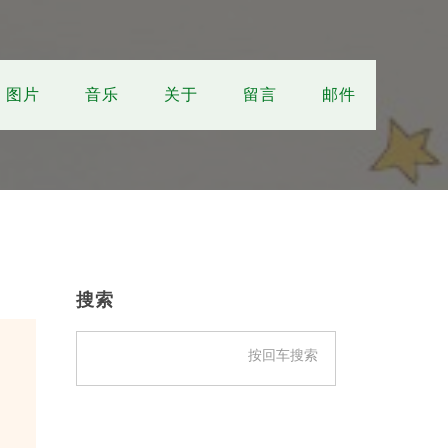
图片
音乐
关于
留言
邮件
主
侧
搜索
边
栏