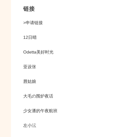
链接
>申请链接
12日晴
Odetta美好时光
亚设张
唇姑娘
大毛の围炉夜话
少女潘的午夜航班
左小沄