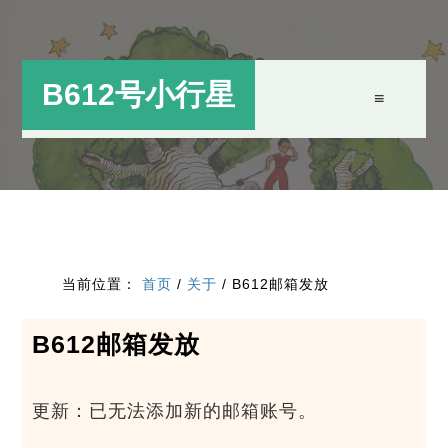
跳
跳
过
过
前
至
B612号小行星
往
主
主
侧
要
边
内
栏
容
当前位置：
首页
/
关于
/
B612邮箱发放
B612邮箱发放
更新：已无法添加新的邮箱账号。