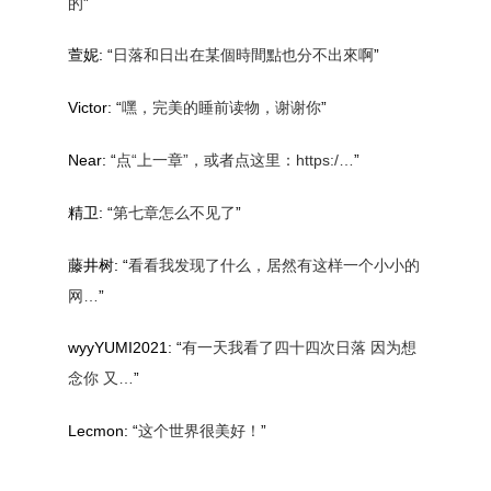
的
”
萱妮
: “
日落和日出在某個時間點也分不出來啊
”
Victor
: “
嘿，完美的睡前读物，谢谢你
”
Near
: “
点“上一章”，或者点这里：https:/…
”
精卫
: “
第七章怎么不见了
”
藤井树
: “
看看我发现了什么，居然有这样一个小小的
网…
”
wyyYUMI2021
: “
有一天我看了四十四次日落 因为想
念你 又…
”
Lecmon
: “
这个世界很美好！
”