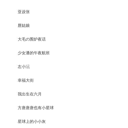
亚设张
唇姑娘
大毛の围炉夜话
少女潘的午夜航班
左小沄
幸福大街
我出生在六月
方唐唐唐也有小星球
星球上的小小灰