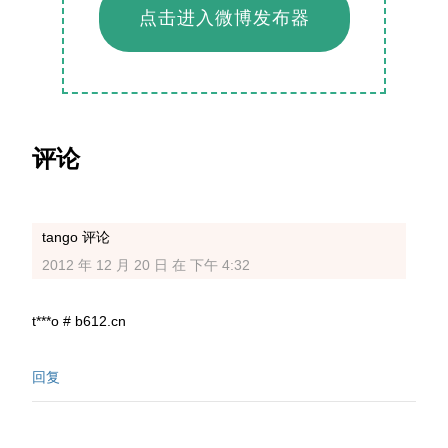
点击进入微博发布器
读
评论
者
互
tango
评论
动
2012 年 12 月 20 日 在 下午 4:32
t***o # b612.cn
回复