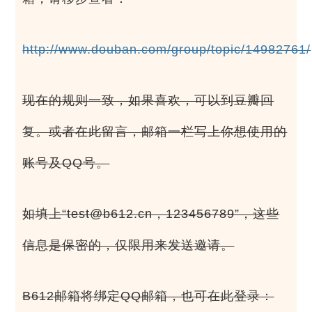
http://www.douban.com/group/topic/14982761/
现在的规则一致，如果喜欢，可以到豆瓣回
复。或者在此留言，邮箱一栏写上你想使用的
账号及QQ号。
如填上“test@b612.cn，123456789”，这些
信息是保密的，仅限用来发送邀请。
B612邮箱将绑定QQ邮箱，也可在此登录：