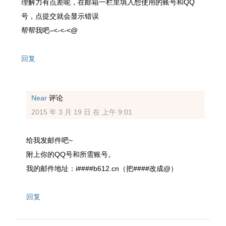
理解力有点差呢，在邮箱一栏里填入想使用的账号和QQ
号，点提交就会显示错误
帮帮我吧–<-<-<@
回复
Near
评论
2015 年 3 月 19 日 在 上午 9:01
给我发邮件吧~
附上你的QQ号和所需账号。
我的邮件地址：i####b612.cn（把####改成@）
回复