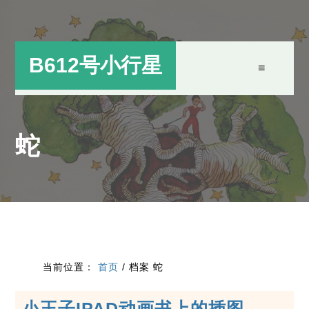
跳
跳
过
过
前
至
B612号小行星
往
主
主
侧
要
边
蛇
内
栏
容
当前位置：
首页
/
档案 蛇
小王子IPAD动画书上的插图