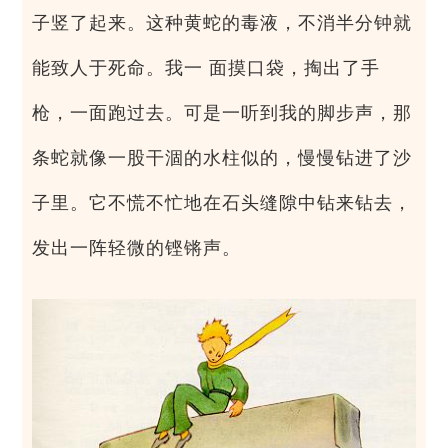
子竖了起来。这种黄蛇的毒液，不消半分钟就
能致人于死命。我一 面摸口袋，掏出了手
枪，一面跑过去。可是一听到我的脚步声，那
条蛇就像一股干涸的水柱似的，慢慢钻进了沙
子里。它不慌不忙地在石头缝隙中钻来钻去，
发出一阵轻微的铿锵声。