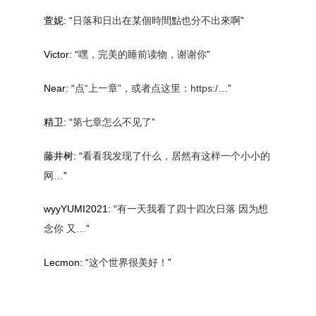
萱妮
: “
日落和日出在某個時間點也分不出來啊
”
Victor
: “
嘿，完美的睡前读物，谢谢你
”
Near
: “
点“上一章”，或者点这里：https:/…
”
精卫
: “
第七章怎么不见了
”
藤井树
: “
看看我发现了什么，居然有这样一个小小的
网…
”
wyyYUMI2021
: “
有一天我看了四十四次日落 因为想
念你 又…
”
Lecmon
: “
这个世界很美好！
”