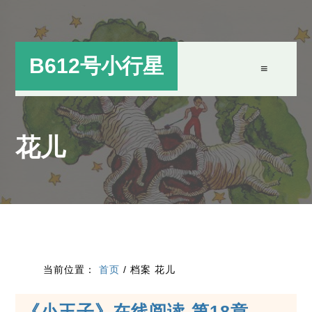
跳
跳
过
过
前
至
B612号小行星
往
主
主
侧
要
边
花儿
内
栏
容
当前位置：
首页
/
档案 花儿
《小王子》在线阅读-第18章