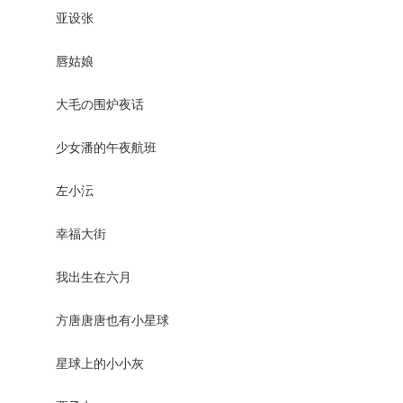
亚设张
唇姑娘
大毛の围炉夜话
少女潘的午夜航班
左小沄
幸福大街
我出生在六月
方唐唐唐也有小星球
星球上的小小灰