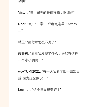
來啊
”
Victor
: “
嘿，完美的睡前读物，谢谢你
”
Near
: “
点“上一章”，或者点这里：https:/
…
”
精卫
: “
第七章怎么不见了
”
藤井树
: “
看看我发现了什么，居然有这样
一个小小的网…
”
wyyYUMI2021
: “
有一天我看了四十四次日
落 因为想念你 又…
”
Lecmon
: “
这个世界很美好！
”