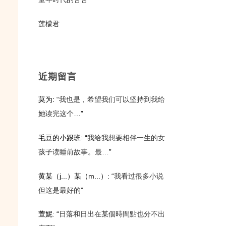
莲檬君
近期留言
莫为
: “
我也是，希望我们可以坚持到我给
她读完这个…
”
毛豆的小跟班
: “
我给我想要相伴一生的女
孩子读睡前故事。最…
”
黄某（j...）某（m...）
: “
我看过很多小说
但这是最好的
”
萱妮
: “
日落和日出在某個時間點也分不出