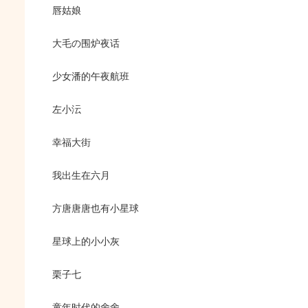
唇姑娘
大毛の围炉夜话
少女潘的午夜航班
左小沄
幸福大街
我出生在六月
方唐唐唐也有小星球
星球上的小小灰
栗子七
童年时代的舍舍