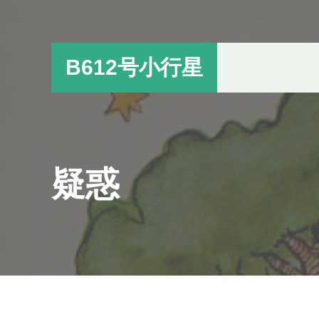
跳
跳
过
过
前
至
B612号小行星
往
主
主
侧
要
边
内
栏
容
疑惑