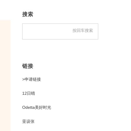
主
侧
搜索
边
栏
链接
>申请链接
12日晴
Odetta美好时光
亚设张