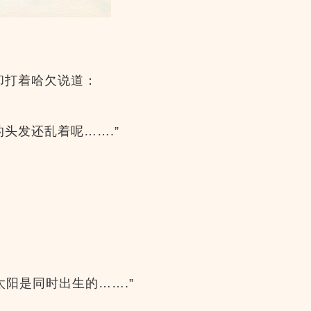
却打着哈欠说道：
的头发还乱着呢…….”
太阳是同时出生的…….”