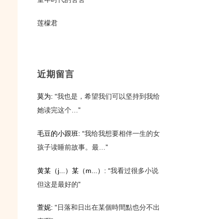
莲檬君
近期留言
莫为
: “
我也是，希望我们可以坚持到我给
她读完这个…
”
毛豆的小跟班
: “
我给我想要相伴一生的女
孩子读睡前故事。最…
”
黄某（j...）某（m...）
: “
我看过很多小说
但这是最好的
”
萱妮
: “
日落和日出在某個時間點也分不出