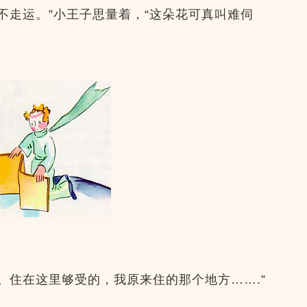
不走运。”小王子思量着，“这朵花可真叫难伺
。住在这里够受的，我原来住的那个地方…….”