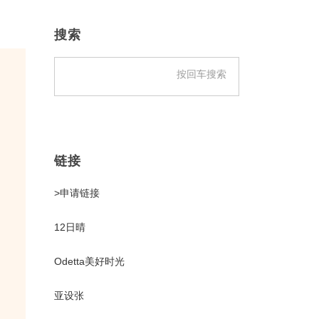
主
侧
搜索
边
栏
链接
>申请链接
12日晴
Odetta美好时光
亚设张