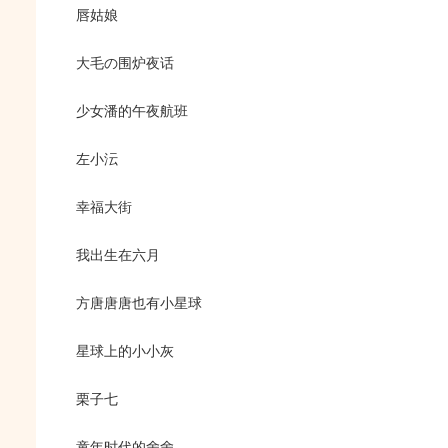
唇姑娘
大毛の围炉夜话
少女潘的午夜航班
左小沄
幸福大街
我出生在六月
方唐唐唐也有小星球
星球上的小小灰
栗子七
童年时代的舍舍