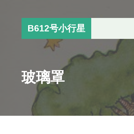
跳
跳
过
过
前
至
B612号小行星
往
主
主
侧
要
边
内
栏
容
玻璃罩