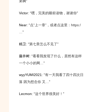
來啊
”
Victor
: “
嘿，完美的睡前读物，谢谢你
”
Near
: “
点“上一章”，或者点这里：https:/
…
”
精卫
: “
第七章怎么不见了
”
藤井树
: “
看看我发现了什么，居然有这样
一个小小的网…
”
wyyYUMI2021
: “
有一天我看了四十四次日
落 因为想念你 又…
”
Lecmon
: “
这个世界很美好！
”