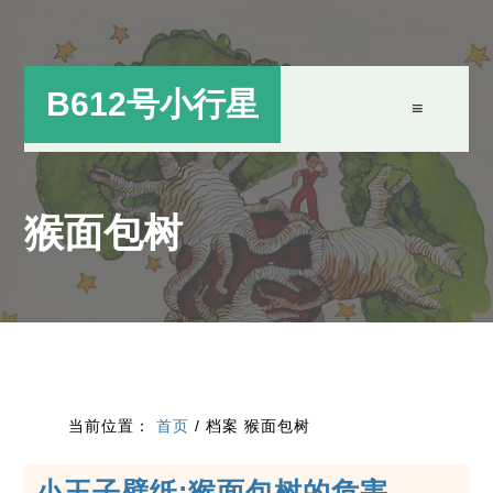
跳
跳
过
过
前
至
B612号小行星
往
主
主
侧
要
边
猴面包树
内
栏
容
当前位置：
首页
/
档案 猴面包树
小王子壁纸:猴面包树的危害