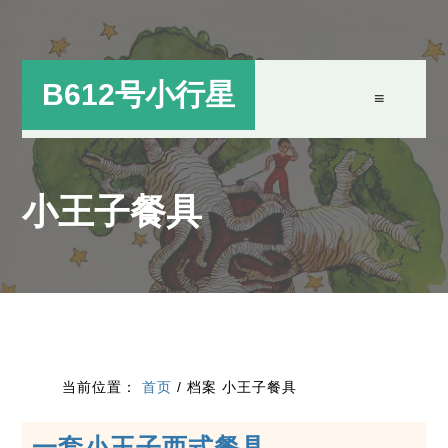
跳
跳
过
过
前
至
B612号小行星
往
主
主
侧
要
边
小王子餐具
内
栏
容
当前位置：
首页
/
档案 小王子餐具
一套小王子西式餐具