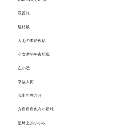
亚设张
唇姑娘
大毛の围炉夜话
少女潘的午夜航班
左小沄
幸福大街
我出生在六月
方唐唐唐也有小星球
星球上的小小灰