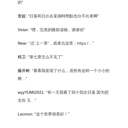
的
”
萱妮
: “
日落和日出在某個時間點也分不出來啊
”
Victor
: “
嘿，完美的睡前读物，谢谢你
”
Near
: “
点“上一章”，或者点这里：https:/…
”
精卫
: “
第七章怎么不见了
”
藤井树
: “
看看我发现了什么，居然有这样一个小小的
网…
”
wyyYUMI2021
: “
有一天我看了四十四次日落 因为想
念你 又…
”
Lecmon
: “
这个世界很美好！
”