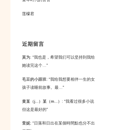
莲檬君
近期留言
莫为
: “
我也是，希望我们可以坚持到我给
她读完这个…
”
毛豆的小跟班
: “
我给我想要相伴一生的女
孩子读睡前故事。最…
”
黄某（j...）某（m...）
: “
我看过很多小说
但这是最好的
”
萱妮
: “
日落和日出在某個時間點也分不出