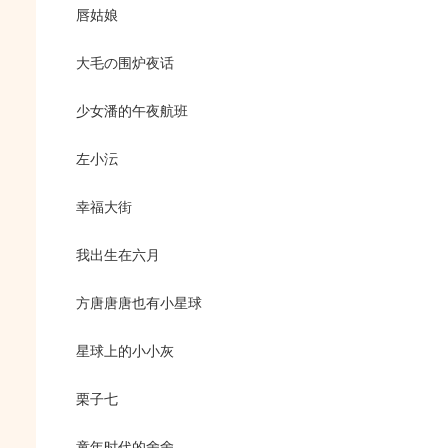
唇姑娘
大毛の围炉夜话
少女潘的午夜航班
左小沄
幸福大街
我出生在六月
方唐唐唐也有小星球
星球上的小小灰
栗子七
童年时代的舍舍