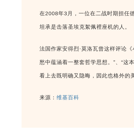
在2008年3月，一位在二战时期担任德国
坦承是击落圣埃克絮佩裡座机的人。
法国作家安得烈·莫洛瓦曾这样评论《
愁中蕴涵着一整套哲学思想。”、“这
看上去既明确又隐晦，因此也格外的美
来源：
维基百科