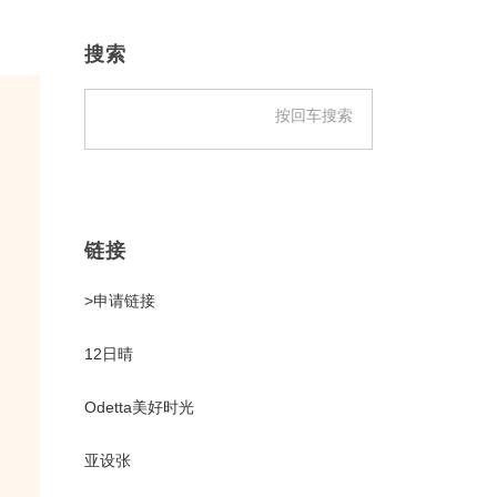
主
侧
搜索
边
栏
链接
>申请链接
12日晴
Odetta美好时光
亚设张