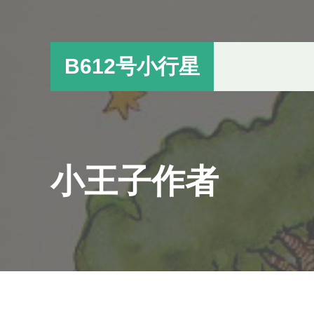
跳
跳
过
过
前
至
B612号小行星
往
主
主
侧
要
边
内
栏
容
小王子作者