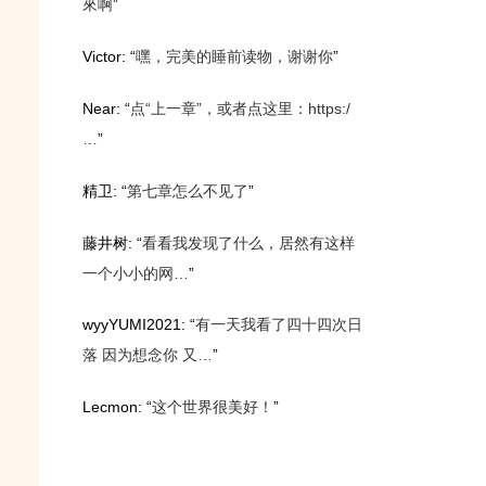
來啊
”
Victor
: “
嘿，完美的睡前读物，谢谢你
”
Near
: “
点“上一章”，或者点这里：https:/
…
”
精卫
: “
第七章怎么不见了
”
藤井树
: “
看看我发现了什么，居然有这样
一个小小的网…
”
wyyYUMI2021
: “
有一天我看了四十四次日
落 因为想念你 又…
”
Lecmon
: “
这个世界很美好！
”